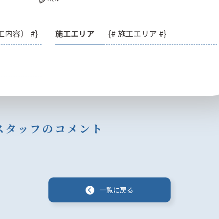
工内容） #}
施工エリア
{# 施工エリア #}
スタッフのコメント
一
覧
に
戻
る