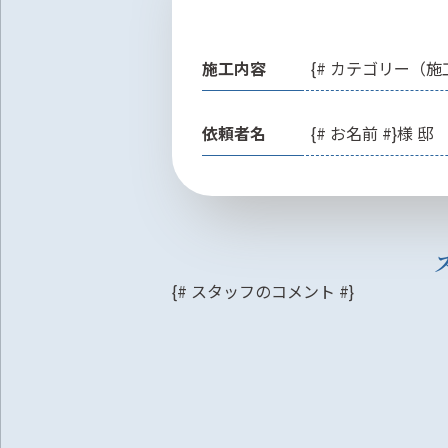
施工内容
{# カテゴリー（施
依頼者名
{# お名前 #}様 邸
{# スタッフのコメント #}