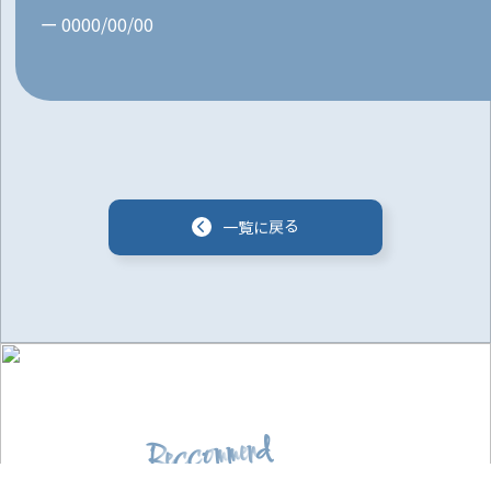
0000/00/00
一
覧
に
戻
る
d
n
e
m
m
o
c
c
e
R