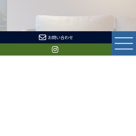
お問い合わせ
TOP
初めての方へ
会社概要
使用塗料について
0
9
2
-
5
5
8
-
0
3
2
8
9:00～19:00(日曜定休)
塗装工事
屋根・瓦葺き替え工事
板金工事
防水工事
内装工事
外構工事
よくある質問
施工事例
ブログ
ニュース
お問い合わせ