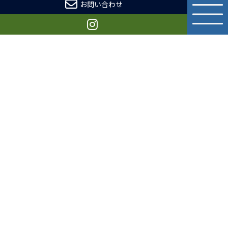
お問い合わせ
0
9
2
-
5
5
8
-
0
3
2
8
9:00～19:00(日曜定休)
TOP
初めての方へ
会社概要
使用塗料について
塗装工事
屋根・瓦葺き替え工事
板金工事
防水工事
内装工事
外構工事
よくある質問
施工事例
ブログ
ニュース
お問い合わせ