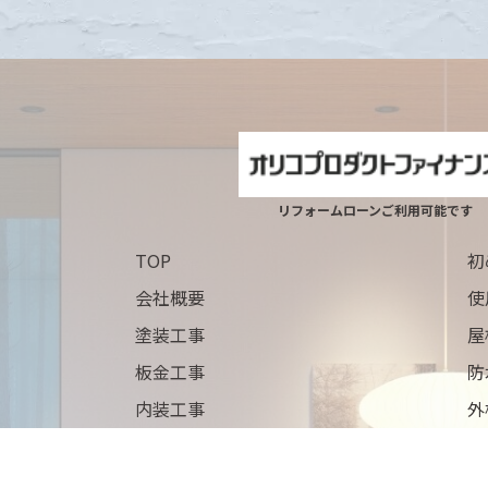
リフォームローンご利用可能です
TOP
初
会社概要
使
塗装工事
屋
板金工事
防
内装工事
外
よくある質問
施
ブログ
ニ