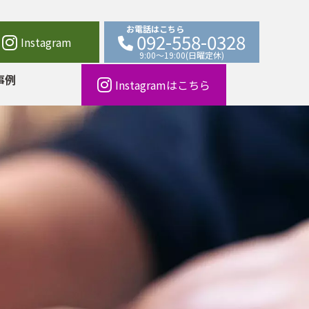
お電話はこちら
0
9
2
-
5
5
8
-
0
3
2
8
Instagram
9:00～19:00(日曜定休)
事例
Instagramはこちら