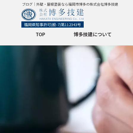
ブログ｜外壁・屋根塗装なら福岡市博多の株式会社博多技建
福岡県知事許可
(般-7)第112343号
TOP
博多技建について
初めての方へ
会社概要
使用塗料について