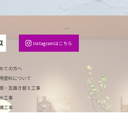
Instagramはこちら
めての方へ
用塗料について
根・瓦葺き替え工事
水工事
構工事
工事例
ュース