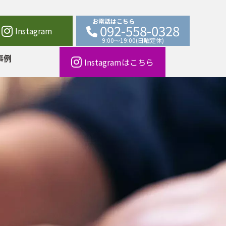
お電話はこちら
0
9
2
-
5
5
8
-
0
3
2
8
Instagram
9:00～19:00(日曜定休)
事例
Instagramはこちら