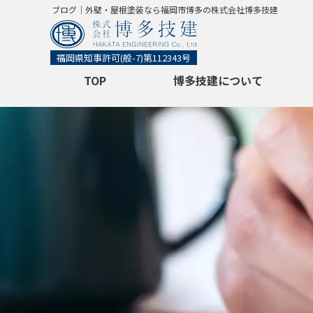
ブログ｜外壁・屋根塗装なら福岡市博多の株式会社博多技建
福岡県知事許可
(般-7)第112343号
TOP
博多技建について
初めての方へ
会社概要
使用塗料について