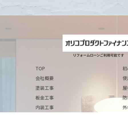
リフォームローンご利用可能です
TOP
初
会社概要
使
塗装工事
屋
板金工事
防
内装工事
外
よくある質問
施
ブログ
ニ