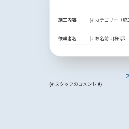
施工内容
{# カテゴリー（施
依頼者名
{# お名前 #}様 邸
{# スタッフのコメント #}