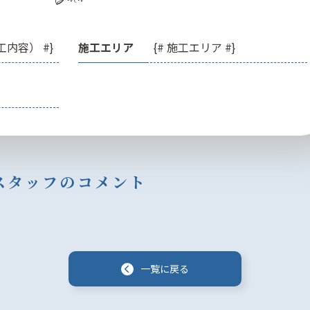
工内容） #}
施工エリア
{# 施工エリア #}
スタッフのコメント
一
覧
に
戻
る